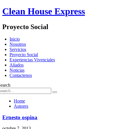
Clean House Express
Proyecto Social
Skip
Inicio
to
Nosotros
content
Servicios
Proyecto Social
Experiencias Vivenciales
Aliados
Noticias
Contactenos
Search
Home
Autores
Ernesto ospina
octubre 7, 2013