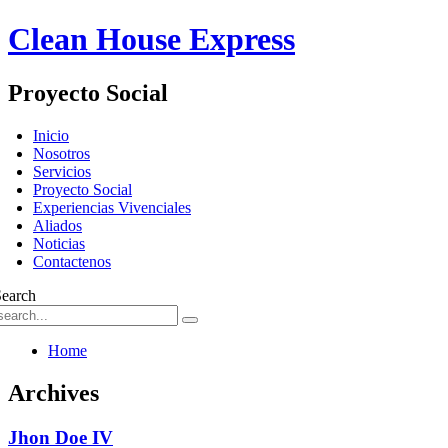
Clean House Express
Proyecto Social
Skip
Inicio
to
Nosotros
content
Servicios
Proyecto Social
Experiencias Vivenciales
Aliados
Noticias
Contactenos
Search
Home
Archives
Jhon Doe IV